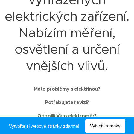
elektrických zařízení.
Nabízím měření,
osvětlení a určení
vnějších vlivů.
Máte problémy s elektřinou?
Potřebujete revizi?
Odpojili Vám elektroměr?
Vytvořit stránky
Vytvořte si webové stránky zdarma!
Nejdou Vám zásuvky?