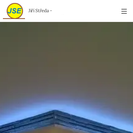
Jiří
Středa -
ELEKTROSLUŽBY